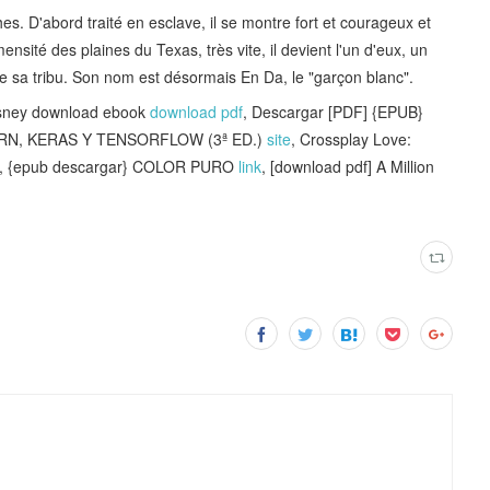
. D'abord traité en esclave, il se montre fort et courageux et
sité des plaines du Texas, très vite, il devient l'un d'eux, un
ge sa tribu. Son nom est désormais En Da, le "garçon blanc".
isney download ebook
download pdf
, Descargar [PDF] {EPUB}
N, KERAS Y TENSORFLOW (3ª ED.)
site
, Crossplay Love:
, {epub descargar} COLOR PURO
link
, [download pdf] A Million