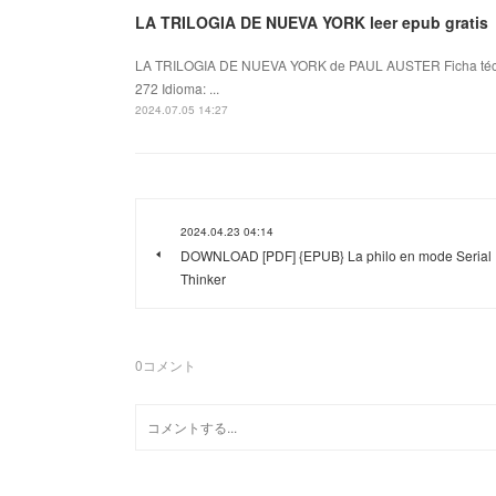
LA TRILOGIA DE NUEVA YORK leer epub gratis
LA TRILOGIA DE NUEVA YORK de PAUL AUSTER Ficha té
272 Idioma: ...
2024.07.05 14:27
2024.04.23 04:14
DOWNLOAD [PDF] {EPUB} La philo en mode Serial
Thinker
0
コメント