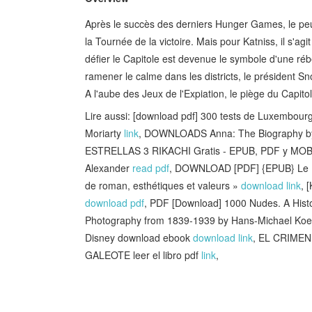
Après le succès des derniers Hunger Games, le peu
la Tournée de la victoire. Mais pour Katniss, il s'ag
défier le Capitole est devenue le symbole d'une réb
ramener le calme dans les districts, le président Sn
A l'aube des Jeux de l'Expiation, le piège du Capito
Lire aussi: [download pdf] 300 tests de Luxembour
Moriarty
link
, DOWNLOADS Anna: The Biography b
ESTRELLAS 3 RIKACHI Gratis - EPUB, PDF y MO
Alexander
read pdf
, DOWNLOAD [PDF] {EPUB} Le Rou
de roman, esthétiques et valeurs »
download link
, 
download pdf
, PDF [Download] 1000 Nudes. A Histor
Photography from 1839-1939 by Hans-Michael Koe
Disney download ebook
download link
, EL CRIME
GALEOTE leer el libro pdf
link
,