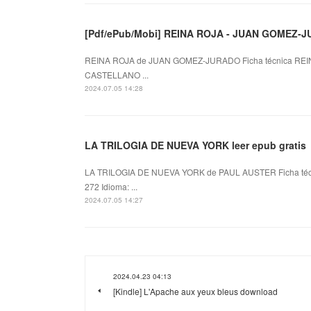
[Pdf/ePub/Mobi] REINA ROJA - JUAN GOMEZ-JU
REINA ROJA de JUAN GOMEZ-JURADO Ficha técnica REI
CASTELLANO ...
2024.07.05 14:28
LA TRILOGIA DE NUEVA YORK leer epub gratis
LA TRILOGIA DE NUEVA YORK de PAUL AUSTER Ficha té
272 Idioma: ...
2024.07.05 14:27
2024.04.23 04:13
[Kindle] L'Apache aux yeux bleus download