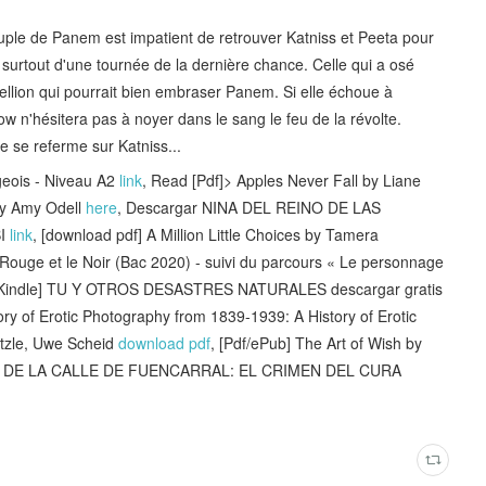
ple de Panem est impatient de retrouver Katniss et Peeta pour
it surtout d'une tournée de la dernière chance. Celle qui a osé
ellion qui pourrait bien embraser Panem. Si elle échoue à
ow n'hésitera pas à noyer dans le sang le feu de la révolte.
le se referme sur Katniss...
geois - Niveau A2
link
, Read [Pdf]> Apples Never Fall by Liane
y Amy Odell
here
, Descargar NINA DEL REINO DE LAS
BI
link
, [download pdf] A Million Little Choices by Tamera
ge et le Noir (Bac 2020) - suivi du parcours « Le personnage
[Kindle] TU Y OTROS DESASTRES NATURALES descargar gratis
y of Erotic Photography from 1839-1939: A History of Erotic
tzle, Uwe Scheid
download pdf
, [Pdf/ePub] The Art of Wish by
N DE LA CALLE DE FUENCARRAL: EL CRIMEN DEL CURA